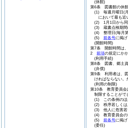
(休館)
第6条
図書館の休
(1)
毎週月曜日
(
において最も近
(2)
1月1日から同
(3)
蔵書点検期間
(4)
整理日
(毎月
(5)
前各号
に掲げ
(開館時間)
第7条
開館時間は
2
前項
の規定にか
(利用手続)
第8条
図書、郷土
(弁償)
第9条
利用者は、
ければならない。
(利用の制限)
第10条
教育委員会
制限することがで
(1)
この条例のほ
(2)
秩序若しくは
(3)
他人に危害若
(4)
教育委員会の
(5)
前各号
に掲げ
(委任)