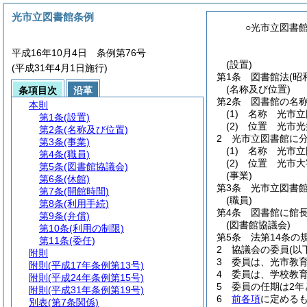
光市立図書館条例
○光市立図書
平成16年10月4日 条例第76号
(設置)
(平成31年4月1日施行)
第1条
図書館法
(昭
(名称及び位置)
条項目次
沿革
第2条
図書館の名
本則
(1)
名称 光市立
第1条
(設置)
(2)
位置 光市光
第2条
(名称及び位置)
2
光市立図書館に
第3条
(事業)
(1)
名称 光市立
第4条
(職員)
(2)
位置 光市大字
第5条
(図書館協議会)
(事業)
第6条
(休館)
第3条
光市立図書
第7条
(開館時間)
(職員)
第8条
(利用手続)
第4条
図書館に館
第9条
(弁償)
(図書館協議会)
第10条
(利用の制限)
第5条
法第14条の
第11条
(委任)
2
協議会の委員
(
附則
3
委員は、光市教
附則
(平成17年条例第13号)
4
委員は、学校教
附則
(平成24年条例第15号)
5
委員の任期は2年
附則
(平成31年条例第19号)
6
前各項
に定める
別表
(第7条関係)