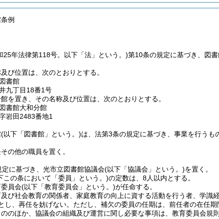
館条例
和25年法律第118号。以下「法」という。)
第10条の規定に基づき、図
称及び位置は、次のとおりとする。
図書館
井九丁目18番1号
分館を置き、その名称及び位置は、次のとおりとする。
図書館大和分館
岩田2483番地1
館
(以下「図書館」という。)
は、法第3条の規定に基づき、事業を行うも
長その他の職員を置く。
規定に基づき、光市立図書館協議会
(以下「協議会」という。)
を置く。
以下この条において「委員」という。)
の定数は、8人以内とする。
育委員会
(以下「教育委員会」という。)
が任命する。
育及び社会教育の関係者、家庭教育の向上に資する活動を行う者、学識
とし、再任を妨げない。
ただし、補欠の委員の任期は、前任者の在任期
もののほか、協議会の組織及び運営に関し必要な事項は、教育委員会規