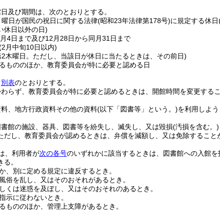
館日及び期間は、次のとおりとする。
月曜日が国民の祝日に関する法律
(昭和23年法律第178号)
に規定する休日
い休日以外の日)
月4日まで及び12月28日から同月31日まで
(2月中旬10日以内)
第2木曜日。ただし、当該日が休日に当たるときは、その前日)
るもののほか、教育委員会が特に必要と認める日
、
別表
のとおりとする。
かわらず、教育委員会が特に必要と認めるときは、開館時間を変更する
資料、地方行政資料その他の資料
(以下「図書等」という。)
を利用しよう
図書館の施設、器具、図書等を紛失し、滅失し、又は毀損
(汚損を含む。)
ただし、教育委員会が認めるときは、弁償を減額し、又は免除すること
は、利用者が
次の各号
のいずれかに該当するときは、図書館への入館を
きる。
か、別に定める規定に違反するとき。
風俗を乱し、又はそのおそれがあるとき。
しくは迷惑を及ぼし、又はそのおそれのあるとき。
指示に従わないとき。
るもののほか、管理上支障があるとき。