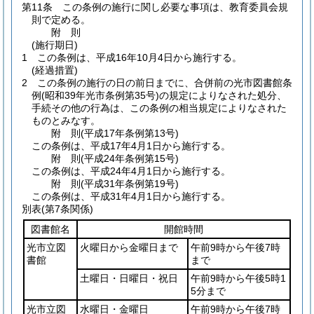
第11条
この条例の施行に関し必要な事項は、教育委員会規
則で定める。
附
則
(施行期日)
1
この条例は、平成16年10月4日から施行する。
(経過措置)
2
この条例の施行の日の前日までに、合併前の光市図書館条
例
(昭和39年光市条例第35号)
の規定によりなされた処分、
手続その他の行為は、この条例の相当規定によりなされた
ものとみなす。
附
則
(平成17年
条例第13号)
この条例は、平成17年4月1日から施行する。
附
則
(平成24年
条例第15号)
この条例は、平成24年4月1日から施行する。
附
則
(平成31年
条例第19号)
この条例は、平成31年4月1日から施行する。
別表
(第7条関係)
図書館名
開館時間
光市立図
火曜日から金曜日まで
午前9時から午後7時
書館
まで
土曜日・日曜日・祝日
午前9時から午後5時1
5分まで
光市立図
水曜日・金曜日
午前9時から午後7時