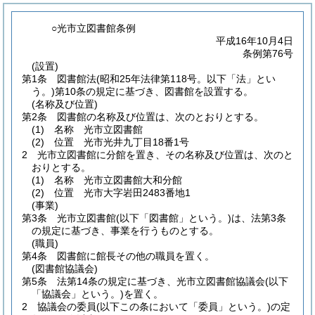
○光市立図書館条例
平成16年10月4日
条例第76号
(設置)
第1条
図書館法
(昭和25年法律第118号。以下「法」とい
う。)
第10条の規定に基づき、図書館を設置する。
(名称及び位置)
第2条
図書館の名称及び位置は、次のとおりとする。
(1)
名称 光市立図書館
(2)
位置 光市光井九丁目18番1号
2
光市立図書館に分館を置き、その名称及び位置は、次のと
おりとする。
(1)
名称 光市立図書館大和分館
(2)
位置 光市大字岩田2483番地1
(事業)
第3条
光市立図書館
(以下「図書館」という。)
は、法第3条
の規定に基づき、事業を行うものとする。
(職員)
第4条
図書館に館長その他の職員を置く。
(図書館協議会)
第5条
法第14条の規定に基づき、光市立図書館協議会
(以下
「協議会」という。)
を置く。
2
協議会の委員
(以下この条において「委員」という。)
の定