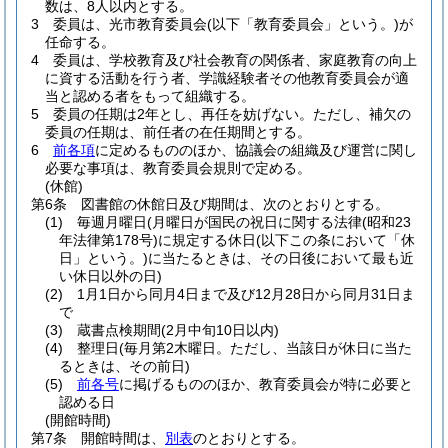
数は、8人以内とする。
3
委員は、光市教育委員会
(以下「教育委員会」という。)
が
任命する。
4
委員は、学校教育及び社会教育の関係者、家庭教育の向上
に資する活動を行う者、学識経験者その他教育委員会が適
当と認める者をもって組織する。
5
委員の任期は2年とし、再任を妨げない。
ただし、補欠の
委員の任期は、前任者の在任期間とする。
6
前各項
に定めるもののほか、協議会の組織及び運営に関し
必要な事項は、教育委員会規則で定める。
(休館)
第6条
図書館の休館日及び期間は、次のとおりとする。
(1)
毎週月曜日
(月曜日が国民の祝日に関する法律
(昭和23
年法律第178号)
に規定する休日
(以下この条において「休
日」という。)
に当たるときは、その日後において最も近
い休日以外の日)
(2)
1月1日から同月4日まで及び12月28日から同月31日ま
で
(3)
蔵書点検期間
(2月中旬10日以内)
(4)
整理日
(毎月第2木曜日。ただし、当該日が休日に当た
るときは、その前日)
(5)
前各号
に掲げるもののほか、教育委員会が特に必要と
認める日
(開館時間)
第7条
開館時間は、
別表
のとおりとする。