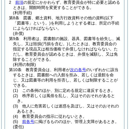
2
前項
の規定にかかわらず、教育委員会が特に必要と認める
ときは、開館時間を変更することができる。
(利用手続)
第8条
図書、郷土資料、地方行政資料その他の資料
(以下
「図書等」という。)
を利用しようとする者は、所定の手続
によらなければならない。
(弁償)
第9条
利用者は、図書館の施設、器具、図書等を紛失し、滅
失し、又は毀損
(汚損を含む。)
したときは、教育委員会の
指定する現品又は相当価格で弁償しなければならない。
た
だし、教育委員会が認めるときは、弁償を減額し、又は免
除することができる。
(利用の制限)
第10条
教育委員会は、利用者が
次の各号
のいずれかに該当
するときは、図書館への入館を拒み、若しくは退館を命
じ、又は図書等の利用を拒否し、若しくは制限することが
できる。
(1)
この条例のほか、別に定める規定に違反するとき。
(2)
秩序若しくは風俗を乱し、又はそのおそれがあると
き。
(3)
他人に危害若しくは迷惑を及ぼし、又はそのおそれの
あるとき。
(4)
教育委員会の指示に従わないとき。
(5)
前各号
に掲げるもののほか、管理上支障があるとき。
(委任)