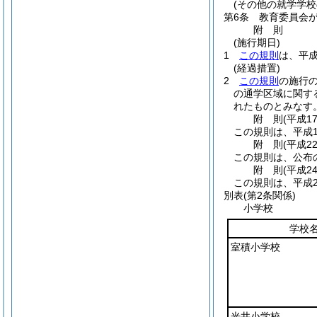
(その他の就学学校
第6条
教育委員会
附
則
(施行期日)
1
この規則
は、平成
(経過措置)
2
この規則
の施行
の通学区域に関す
れたものとみなす
附
則
(平成1
この規則は、平成1
附
則
(平成2
この規則は、公布
附
則
(平成2
この規則は、平成2
別表
(第2条関係)
小学校
学校
室積小学校
光井小学校