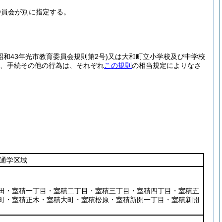
委員会が別に指定する。
(昭和43年光市教育委員会規則第2号)
又は大和町立小学校及び中学校
、手続その他の行為は、それぞれ
この規則
の相当規定によりなさ
通学区域
田・室積一丁目・室積二丁目・室積三丁目・室積四丁目・室積五
町・室積正木・室積大町・室積松原・室積新開一丁目・室積新開