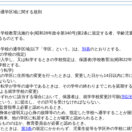
の通学区域に関する規則
、学校教育法施行令
(昭和28年政令第340号)
第2条に規定する者、学齢児
るものとする。
中学校の通学区域
(以下「学区」という。)
は、
別表
のとおりとする。
の学校の指定)
が入学し、又は転学するときの学校指定は、保護者
(学校教育法
(昭和22
学校とする。
う転学)
他の学区に住所地の変更を行ったときは、変更した日から14日以内に市
ならない。
る転学が学年の途中であるときは、その学年の終わりまでこれを延期す
よる就学学校の変更)
いずれかに該当する場合において、保護者は、就学学校変更許可願
(
別記
という。)
に提出し、その許可を受けなければならない。
監督指導上必要と認められるとき。
身体が虚弱又は心身の故障等のため、指定した学校へ通学することが困
将来、他の学区に転居することが確実と認められるとき。
るもののほか、教育委員会が必要と認めるとき。
けたときは、
第3条
の規定にかかわらず、児童生徒等を学区外の学校に就