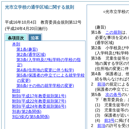
光市立学校の通学区域に関する規則
○光市立学校
平成16年10月4日 教育委員会規則第12号
(趣旨)
(平成24年4月20日施行)
第1条
この規則
は
必要な事項を定め
条項目次
沿革
(通学区域)
本則
第2条
小学校及び
第1条
(趣旨)
(入学時及び転学時
第2条
(通学区域)
第3条
児童生徒等
第3条
(入学時及び転学時の学校の指
地の属する学区の
定)
(住所地の変更に伴
第4条
(住所地の変更に伴う転学)
第4条
保護者は、
第5条
(保護者の申立てによる就学学校
続を執らなければ
の変更)
2
前項
の規定によ
第6条
(その他の就学学校の変更)
(保護者の申立てに
附則
第5条
次の各号
の
附則
(平成17年教委規則第1号)
下「教育委員会」
附則
(平成22年教委規則第7号)
(1)
児童生徒等の
附則
(平成24年教委規則第6号)
(2)
児童生徒等の
別表
(第2条関係)
(3)
保護者が近い
別記様式
(第5条関係)
(4)
前3号
に掲げ
2
前項
の許可を受