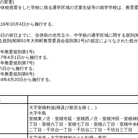
の変更)
が休校措置をした学校に係る通学区域の児童生徒等の就学学校は、教育
16年10月4日から施行する。
の日の前日までに、合併前の光市立小、中学校の通学区域に関する規則
る規則
(昭和51年大和町教育委員会規則第1号)
の規定によりなされた処分
。
7年
教委規則第1号)
7年4月1日から施行する。
2年
教委規則第7号)
の日から施行する。
4年
教委規則第6号)
4年4月20日から施行する。
名
大字室積村
(鮎帰及び新宮を除く。)
大字牛島
室積東ノ庄・室積市延・室積西ノ庄・室積沖田・室積神
丁目・室積六丁目・室積七丁目・室積八丁目・室積中央
二丁目・千坊台一丁目・千坊台二丁目・千坊台三丁目
大字光井・大字室積村のうち鮎帰・新宮